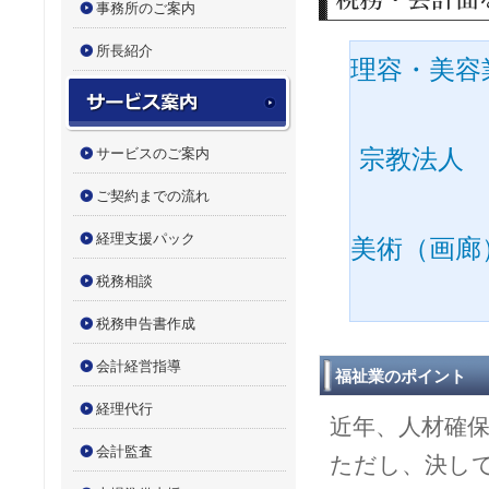
事務所のご案内
所長紹介
理容・美容
サービス案内
宗教法人
サービスのご案内
ご契約までの流れ
経理支援パック
美術（画廊
税務相談
税務申告書作成
会計経営指導
福祉業のポイント
経理代行
近年、人材確
会計監査
ただし、決し