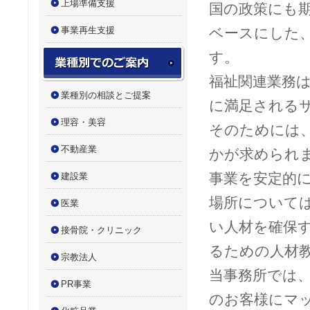
上場準備支援
国の政策にも
事業再生支援
ベースにした
業種別でのご案内
す。
福祉関連業務
業種別の相談とご提案
に満足される
理容・美容
そのためには
不動産業
かが求められ
事業を安定的
建設業
場所について
医業
い人材を確保
接骨院・クリニック
るための人材
宗教法人
当事務所では
PR事業
のお客様にマ