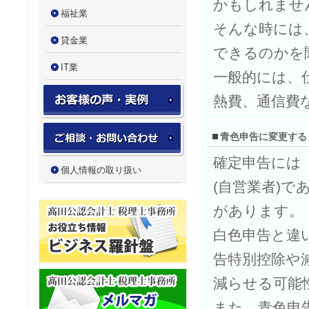
かもしれませ
福祉業
そんな時には
貸金業
できるのかを
IT業
一般的には、
お客様の声・実例実績
熱費、通信費
お問い合わせフォーム
青色申告に変更する
確定申告には
個人情報の取り扱い
(自営業者)
があります。
白色申告と違
告特別控除や
減らせる可能
また、青色申