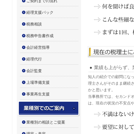
ご契約までの流れ
経理支援パック
税務相談
税務申告書作成
会計経営指導
経理代行
業績も上がらず、
会計監査
知人の紹介での顧問になっ
上場準備支援
理士さんがそのまま継続
かと思います。
事業再生支援
当事務所では、セカンド
は、現在の状況の不安点
業種別でのご案内
業種別の相談とご提案
理容・美容