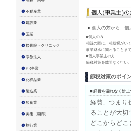
不動産業
建設業
個人の方から、個
医業
■個人の方
相続の際に、相続税がい
接骨院・クリニック
事業継承に関わることま
■個人事業主の方
宗教法人
節税対策を隙間なく行い
PR事業
節税対策のポイ
化粧品業
製造業
経費を漏れなく計上
経費、つまり
飲食業
ることが大切
美術（画廊）
どこからどこ
旅行業