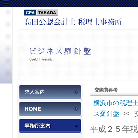
税務会計スタッフ募集
交際費再考
横浜市の税理士
HOME
ス羅針盤
>>
事務所案内
平成２５年