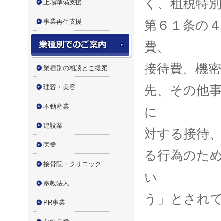
く、租税特
上場準備支援
事業再生支援
第６１条の
業種別でのご案内
費、
接待費、機
業種別の相談とご提案
理容・美容
先、その他
不動産業
に
建設業
対する接待
医業
る行為のた
接骨院・クリニック
い
宗教法人
う」とされ
PR事業