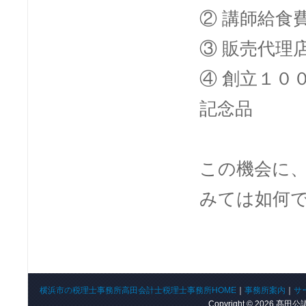
② 講師給食
③ 販売代理
④ 創立１０
記念品
この機会に
みては如何
横浜市の税理士事務所高田会計士税理士事務所HOME
｜
事務所案内
｜
サ
Copyright © 2026 髙田公