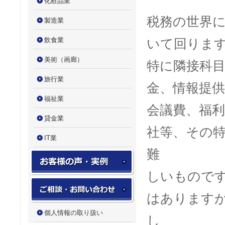
化粧品業
税務の世界
製造業
飲食業
いて回りま
美術（画廊）
特に隣接科
旅行業
金、情報提供
福祉業
会議費、福
貸金業
社等、その
IT業
難
お客様の声・実例実績
しいもので
お問い合わせフォーム
はあります
個人情報の取り扱い
し