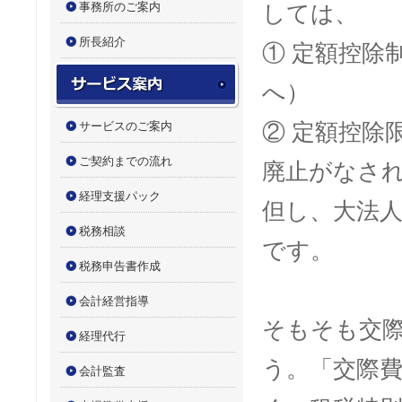
事務所のご案内
しては、
所長紹介
① 定額控除
サービス案内
へ）
サービスのご案内
② 定額控除
ご契約までの流れ
廃止がなさ
経理支援パック
但し、大法
税務相談
です。
税務申告書作成
会計経営指導
そもそも交
経理代行
う。「交際
会計監査