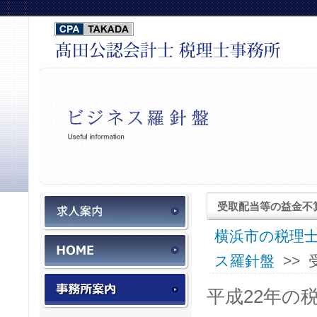
税務会計スタッフ募集
受取配当等の益金不
横浜市の税理士
HOME
ス羅針盤
>>
事務所案内
平成
22
年の