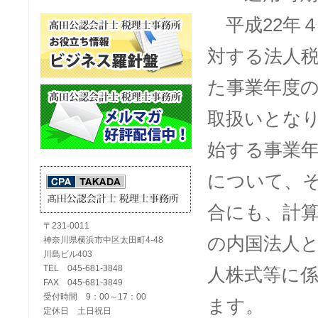
平成
22
年
対する法人
た事業年度
取扱いとな
始する事業
について、
合にも、計
〒231-0011
の内国法人
神奈川県横浜市中区太田町4-48
川島ビル403
TEL 045-681-3848
人株式等に
FAX 045-681-3849
受付時間 9：00～17：00
ます。
定休日 土日祝日