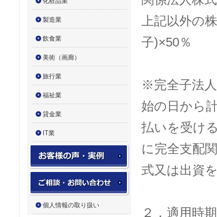
化粧品業
上記以外の
製造業
飲食業
子
)
×
50
％
美術（画廊）
旅行業
※完全子法
福祉業
始の日から
貸金業
払いを受け
IT業
に完全支配
お客様の声・実例実績
式又は出資
お問い合わせフォーム
個人情報の取り扱い
２．適用時期