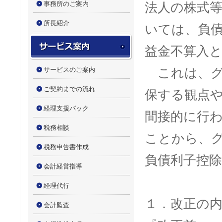
事務所のご案内
法人の株式
所長紹介
いては、負
サービス案内
益金不算入
サービスのご案内
これは、グ
ご契約までの流れ
保する観点
経理支援パック
間接的に行
税務相談
ことから、
税務申告書作成
負債利子控
会計経営指導
経理代行
１．改正の
会計監査