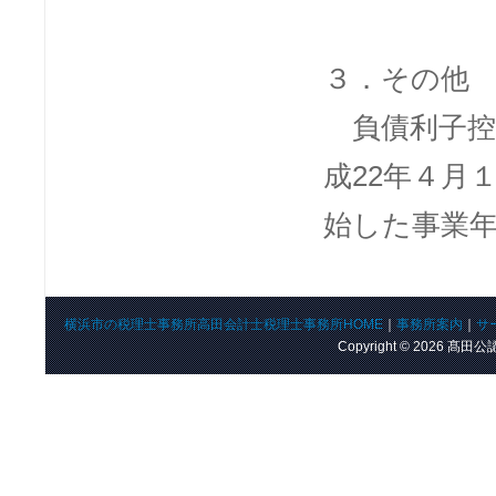
３．その他
負債利子控
成
22
年４月
始した事業
横浜市の税理士事務所高田会計士税理士事務所HOME
｜
事務所案内
｜
サ
Copyright © 2026 髙田公