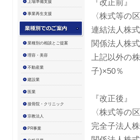
『改正前』
上場準備支援
事業再生支援
〈株式等の
業種別でのご案内
連結法人株
関係法人株
業種別の相談とご提案
理容・美容
上記以外の
不動産業
子
)
×
50
％
建設業
医業
『改正後』
接骨院・クリニック
〈株式等の
宗教法人
完全子法人
PR事業
関係法人株